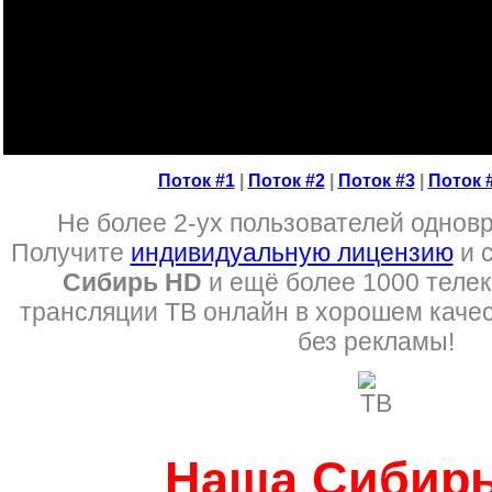
Поток #1
|
Поток #2
|
Поток #3
|
Поток 
Не более 2-ух пользователей одновр
Получите
индивидуальную лицензию
и 
Сибирь HD
и ещё более 1000 телек
трансляции ТВ онлайн в хорошем качес
без рекламы!
Наша Сибир