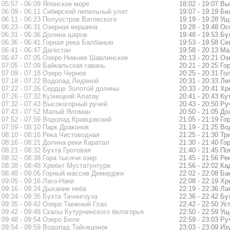
05:57 - 06:09 Японское море
18:02 - 19:07 В
06:09 - 06:11 Сибирский пепельный улит
19:07 - 19:19 Б
06:11 - 06:23 Полуостров Ватовского
19:19 - 19:28 У
06:23 - 06:31 Озерная вершина
19:28 - 19:48 О
06:31 - 06:36 Долина шаров
19:48 - 19:53 Б
06:36 - 06:41 Горная река Балбанью
19:53 - 19:58 С
06:41 - 06:47 Дагестан
19:58 - 20:13 
06:47 - 07:05 Озеро Нижнее Шавлинское
20:13 - 20:21 О
07:05 - 07:09 Байкальская гавань
20:21 - 20:25 Г
07:09 - 07:18 Озеро Черное
20:25 - 20:31 Г
07:18 - 07:22 Водопад Ледяной
20:31 - 20:33 Л
07:22 - 07:26 Сердце Золотой долины
20:33 - 20:41 Х
07:26 - 07:32 Кузнецкий Алатау
20:41 - 20:43 Ку
07:32 - 07:43 Высокогорный ручей
20:43 - 20:50 Р
07:43 - 07:52 Малый Яломан
20:50 - 21:05 Д
07:52 - 07:59 Водопад Кравцовский
21:05 - 21:19 Го
07:59 - 08:10 Парк Драконов
21:19 - 21:25 В
08:10 - 08:16 Река Чистоводная
21:25 - 21:30 Тр
08:16 - 08:21 Долина реки Каратал
21:30 - 21:40 Г
08:21 - 08:32 Бухта Гротовая
21:40 - 21:45 П
08:32 - 08:38 Гора тысячи озер
21:45 - 21:56 Р
08:38 - 08:48 Хребет Мустатунтури
21:56 - 22:02 К
08:48 - 09:05 Горный массив Демерджи
22:02 - 22:08 Б
09:05 - 09:16 Лаго-Наки
22:08 - 22:19 Х
09:16 - 09:24 Дыхание неба
22:19 - 22:36 Л
09:24 - 09:35 Бухта Тачингоуза
22:36 - 22:42 Б
09:35 - 09:42 Озеро Таежный Глаз
22:42 - 22:50 Ус
09:42 - 09:48 Скалы Кутурчинского белогорья
22:50 - 22:59 У
09:48 - 09:54 Озеро Беле
22:59 - 23:03 Р
09:54 - 09:59 Водопад Тайгишонок
23:03 - 23:09 И