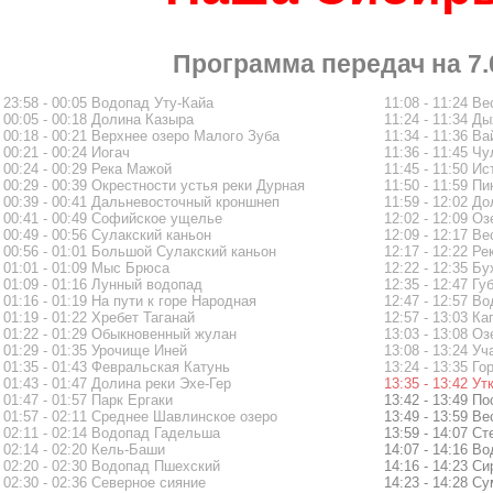
Программа передач на 7.
23:58 - 00:05 Водопад Уту-Кайа
11:08 - 11:24 В
00:05 - 00:18 Долина Казыра
11:24 - 11:34 Д
00:18 - 00:21 Верхнее озеро Малого Зуба
11:34 - 11:36 В
00:21 - 00:24 Иогач
11:36 - 11:45 Ч
00:24 - 00:29 Река Мажой
11:45 - 11:50 Ис
00:29 - 00:39 Окрестности устья реки Дурная
11:50 - 11:59 П
00:39 - 00:41 Дальневосточный кроншнеп
11:59 - 12:02 Д
00:41 - 00:49 Софийское ущелье
12:02 - 12:09 О
00:49 - 00:56 Сулакский каньон
12:09 - 12:17 В
00:56 - 01:01 Большой Сулакский каньон
12:17 - 12:22 Р
01:01 - 01:09 Мыс Брюса
12:22 - 12:35 Б
01:09 - 01:16 Лунный водопад
12:35 - 12:47 Г
01:16 - 01:19 На пути к горе Народная
12:47 - 12:57 В
01:19 - 01:22 Хребет Таганай
12:57 - 13:03 Ка
01:22 - 01:29 Обыкновенный жулан
13:03 - 13:08 О
01:29 - 01:35 Урочище Иней
13:08 - 13:24 Уч
01:35 - 01:43 Февральская Катунь
13:24 - 13:35 Г
01:43 - 01:47 Долина реки Эхе-Гер
13:35 - 13:42 Ут
01:47 - 01:57 Парк Ергаки
13:42 - 13:49 П
01:57 - 02:11 Среднее Шавлинское озеро
13:49 - 13:59 
02:11 - 02:14 Водопад Гадельша
13:59 - 14:07 С
02:14 - 02:20 Кель-Баши
14:07 - 14:16 В
02:20 - 02:30 Водопад Пшехский
14:16 - 14:23 С
02:30 - 02:36 Северное сияние
14:23 - 14:28 С