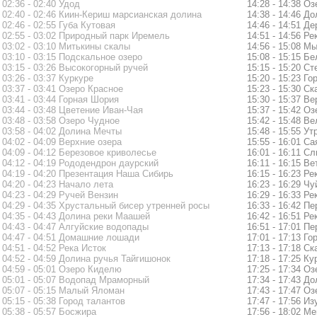
02:36 - 02:40 Удод
14:28 - 14:38 О
02:40 - 02:46 Киин-Кериш марсианская долина
14:38 - 14:46 Д
02:46 - 02:55 Губа Кутовая
14:46 - 14:51 Д
02:55 - 03:02 Природный парк Иремель
14:51 - 14:56 Ре
03:02 - 03:10 Митькины скалы
14:56 - 15:08 М
03:10 - 03:15 Подскальное озеро
15:08 - 15:15 Б
03:15 - 03:26 Высокогорный ручей
15:15 - 15:20 C
03:26 - 03:37 Куркуре
15:20 - 15:23 Го
03:37 - 03:41 Озеро Красное
15:23 - 15:30 С
03:41 - 03:44 Горная Шория
15:30 - 15:37 В
03:44 - 03:48 Цветение Иван-Чая
15:37 - 15:42 О
03:48 - 03:58 Озеро Чудное
15:42 - 15:48 
03:58 - 04:02 Долина Мечты
15:48 - 15:55 У
04:02 - 04:09 Верхние озера
15:55 - 16:01 С
04:09 - 04:12 Березовое криволесье
16:01 - 16:11 С
04:12 - 04:19 Рододендрон даурский
16:11 - 16:15 В
04:19 - 04:20 Презентация Наша Сибирь
16:15 - 16:23 Р
04:20 - 04:23 Начало лета
16:23 - 16:29 Чу
04:23 - 04:29 Ручей Вензин
16:29 - 16:33 Р
04:29 - 04:35 Хрустальный бисер утренней росы
16:33 - 16:42 П
04:35 - 04:43 Долина реки Маашей
16:42 - 16:51 Р
04:43 - 04:47 Алгуйские водопады
16:51 - 17:01 П
04:47 - 04:51 Домашние лошади
17:01 - 17:13 Г
04:51 - 04:52 Река Исток
17:13 - 17:18 С
04:52 - 04:59 Долина ручья Тайгишонок
17:18 - 17:25 Ку
04:59 - 05:01 Озеро Киделю
17:25 - 17:34 О
05:01 - 05:07 Водопад Мраморный
17:34 - 17:43 Д
05:07 - 05:15 Малый Яломан
17:43 - 17:47 О
05:15 - 05:38 Город талантов
17:47 - 17:56 И
05:38 - 05:57 Босжира
17:56 - 18:02 М